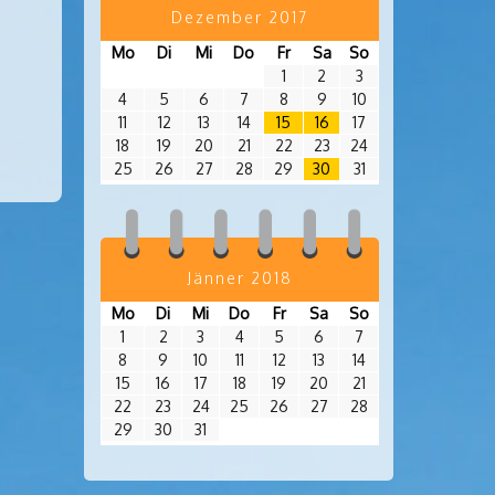
Dezember 2017
Mo
Di
Mi
Do
Fr
Sa
So
1
2
3
4
5
6
7
8
9
10
11
12
13
14
15
16
17
18
19
20
21
22
23
24
25
26
27
28
29
30
31
Jänner 2018
Mo
Di
Mi
Do
Fr
Sa
So
1
2
3
4
5
6
7
8
9
10
11
12
13
14
15
16
17
18
19
20
21
22
23
24
25
26
27
28
29
30
31