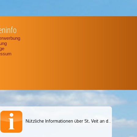
eninfo
erwerbung
ung
ge
essum
Nützliche Informationen über St. Veit an der Glan