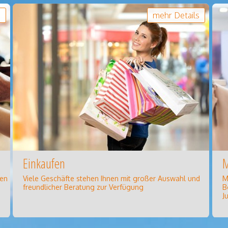
s
mehr Details
Einkaufen
hen
Viele Geschäfte stehen Ihnen mit großer Auswahl und
M
freundlicher Beratung zur Verfügung
B
J