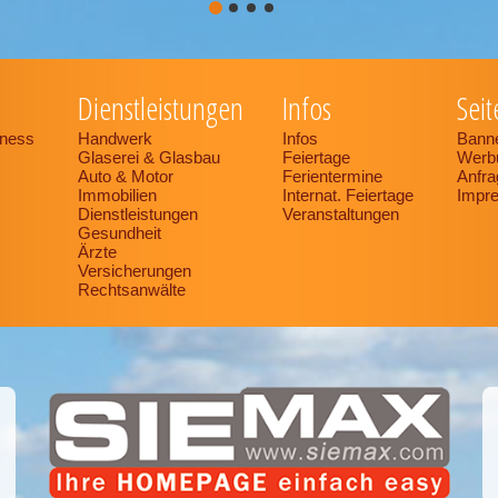
Dienstleistungen
Infos
Seit
tness
Handwerk
Infos
Bann
Glaserei & Glasbau
Feiertage
Werb
Auto & Motor
Ferientermine
Anfra
Immobilien
Internat. Feiertage
Impr
Dienstleistungen
Veranstaltungen
Gesundheit
Ärzte
Versicherungen
Rechtsanwälte