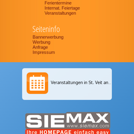
Ferientermine
Internat. Feiertage
Veranstaltungen
Seiteninfo
Bannerwerbung
Werbung
Anfrage
Impressum
Veranstaltungen in St. Veit an der Glan