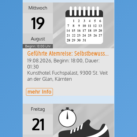
Mittwoch
19
August
Beginn: 18:00 Uhr
Geführte Atemreise: Selbstbewusst zu neuer Kraft
19.08.2026, Beginn: 18:00
,
Dauer:
01:30
Kunsthotel Fuchspalast
,
9300
St. Veit
an der Glan
,
Kärnten
mehr Info
Freitag
21