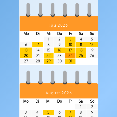
Juli 2026
Mo
Di
Mi
Do
Fr
Sa
So
1
2
3
4
5
6
7
8
9
10
11
12
13
14
15
16
17
18
19
20
21
22
23
24
25
26
27
28
29
30
31
August 2026
Mo
Di
Mi
Do
Fr
Sa
So
1
2
3
4
5
6
7
8
9