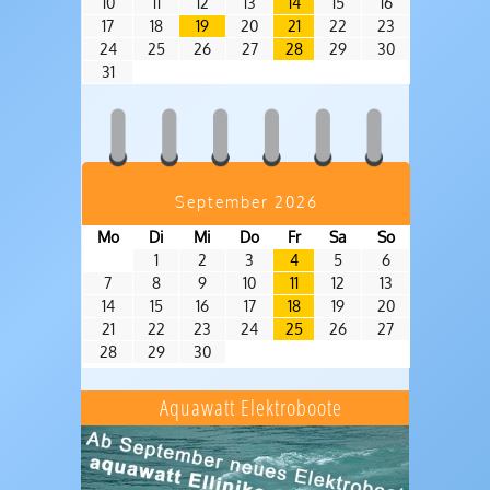
10
11
12
13
14
15
16
17
18
19
20
21
22
23
24
25
26
27
28
29
30
31
September 2026
Mo
Di
Mi
Do
Fr
Sa
So
1
2
3
4
5
6
7
8
9
10
11
12
13
14
15
16
17
18
19
20
21
22
23
24
25
26
27
28
29
30
Aquawatt Elektroboote