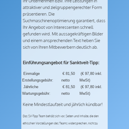
Ihr Unternehmen bzw. Ihre Leistungen in
attraktiver und zielgruppengerechter Form
präsentieren. Die
Suchmaschinenoptimierung garantiert, dass
Ihr Angebot von Interessenten schnell
gefunden wird. Mit aussagekräftigen Bilder
und einem ansprechenden Text heben Sie
sich von Ihren Mitbewerbern deutlich ab.
Einführungsangebot für Sanktveit-Tipp:
Einmalige
€ 81,50
(€ 97,80 inkl.
Erstellungsgebühr:
netto
MwSt)
Jährliche
€ 81,50
(€ 97,80 inkl.
Wartungsgebühr:
netto
MwSt)
Keine Mindestlaufzeit und jährlich kündbar!
Das SV-Tipp Team behält sich vor, Seiten und Inhalte, die den
ethischen Vorstellungen des Teams widersprechen, nicht zu