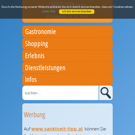
Durch die Nutzung unserer Website erklären Sie sich damit einverstanden, dass wir Cookies setzen.
mehr Info
ich bin einverstanden
Einkaufen in St. Veit
Gastronomie
Shopping
Erlebnis
Dienstleistungen
Infos
Werbung
Auf
www.sanktveit-tipp.at
können Sie