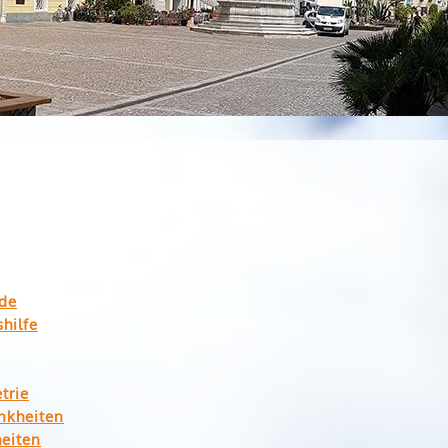
nde
hilfe
trie
ankheiten
heiten